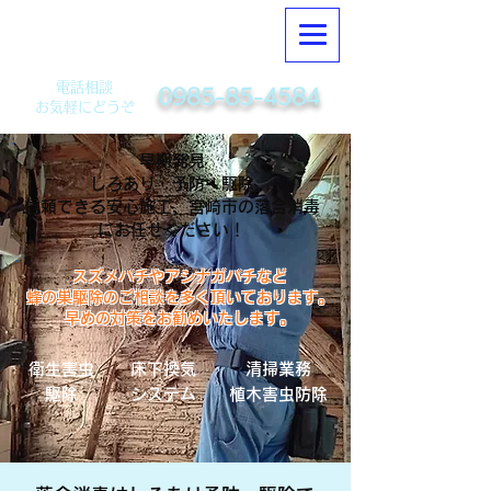
有限会社落合消毒
電話相談
0985-85-4584
​お気軽にどうぞ
早期発見
しろあり 予防・駆除
信頼できる安心施工、宮崎市の落合消毒
にお任せください！
​スズメバチやアシナガバチなど
蜂の巣駆除のご相談を多く頂いております。
​早めの対策をお勧めいたします。
衛生害虫
床下換気
清掃業務
駆除
システム
植木害虫防除